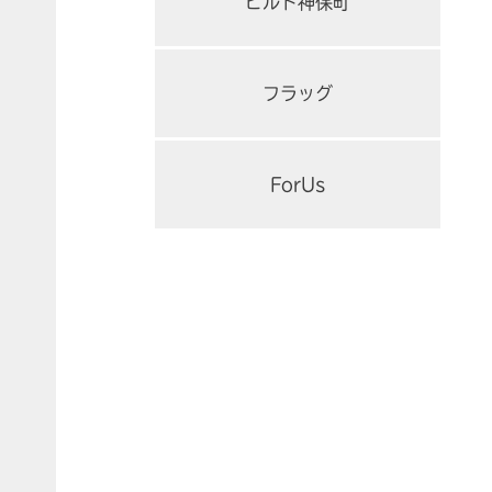
ビルド神保町
フラッグ
ForUs