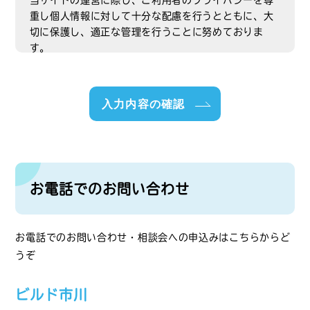
重し個人情報に対して十分な配慮を行うとともに、大
切に保護し、適正な管理を行うことに努めておりま
す。
【個人情報の利用目的】
入力内容の確認
a) ご利用者のご要望に合わせたサービスをご提供する
ための各種ご連絡。
b) お問い合わせいただいたご質問への回答のご連絡。
お電話でのお問い合わせ
公正かつ適正な手段で、上記目的に必要となる個人情
報を収集します。
お電話でのお問い合わせ・相談会への申込みはこちらからど
要配慮個人情報を取得する際は、ご本人の同意を得る
うぞ
ものとします。
取得した個人情報・要配慮個人情報は、ご本人の同意
なしに目的以外では利用しません。
ビルド市川
情報が漏洩しないよう対策を講じ、従業員だけでなく