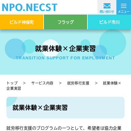
≡
問い合わせ
メニュー
ビルド神保町
フラッグ
ビルド市川
就業体験×企業実習
TRANSITION SUPPORT FOR EMPLOYMENT
トップ
＞
サービス内容
＞
就労移行支援
＞
就業体験×
企業実習
就業体験×企業実習
就労移行支援のプログラムの一つとして、希望者は協力企業