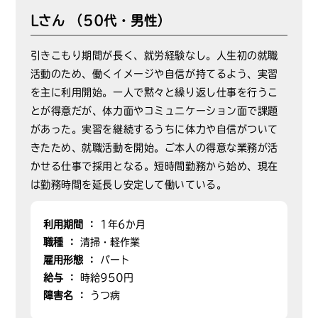
Lさん （50代・男性）
引きこもり期間が長く、就労経験なし。人生初の就職
活動のため、働くイメージや自信が持てるよう、実習
を主に利用開始。一人で黙々と繰り返し仕事を行うこ
とが得意だが、体力面やコミュニケーション面で課題
があった。実習を継続するうちに体力や自信がついて
きたため、就職活動を開始。ご本人の得意な業務が活
かせる仕事で採用となる。短時間勤務から始め、現在
は勤務時間を延長し安定して働いている。
利用期間 ：
1年6か月
職種 ：
清掃・軽作業
雇用形態 ：
パート
給与 ：
時給950円
障害名 ：
うつ病