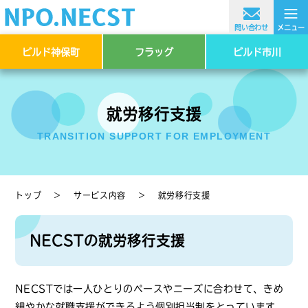
≡
問い合わせ
メニュー
ビルド神保町
フラッグ
ビルド市川
就労移行支援
TRANSITION SUPPORT FOR EMPLOYMENT
トップ
＞
サービス内容
＞
就労移行支援
NECSTの就労移行支援
NECSTでは一人ひとりのペースやニーズに合わせて、きめ
細やかな就職支援ができるよう個別担当制をとっています。