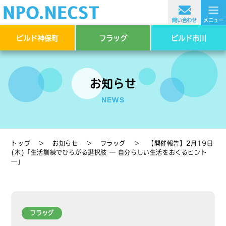
≡
問い合わせ
メニュー
ビルド神保町
フラッグ
ビルド市川
お知らせ
NEWS
トップ
＞
お知らせ
＞
フラッグ
＞
【開催報告】2月19日
(木)「生活訓練でひろがる選択肢 ― 自分らしい生活をおくるヒント
―」
フラッグ