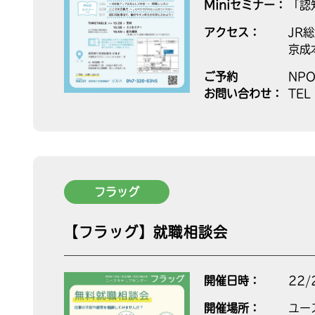
Miniセミナー：
「認
アクセス：
JR
京成
ご予約
NP
お問い合わせ：
TEL
フラッグ
【フラッグ】就職相談会
開催日時：
22/
開催場所：
ユー