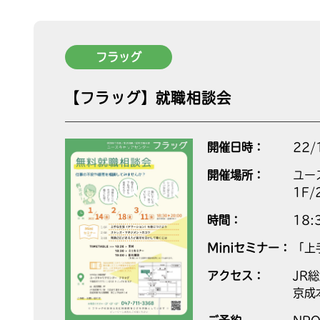
フラッグ
【フラッグ】就職相談会
開催日時：
22/
開催場所：
ユー
1F/
時間：
18
Miniセミナー：
「上
アクセス：
JR
京成