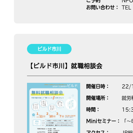
ご予約
NP
お問い合わせ：
TEL
ビルド市川
【ビルド市川】就職相談会
開催日時：
22/
開催場所：
就労
時間：
15
Miniセミナー：
「～
アクセス：
JR